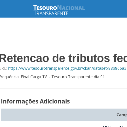
Retencao de tributos fed
URL:
https://www.tesourotransparente.gov.br/ckan/dataset/88b866a3
Frequência: Final Carga TG - Tesouro Transparente dia 01
Informações Adicionais
Cam