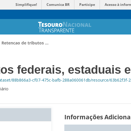
Simplifique!
Comunica BR
Participe
Acesso à infor
Retencao de tributos ...
s federais, estaduais e 
dataset/88b866a3-cf07-475c-bafb-288a060061db/resource/63b62f3f-2e
iário
Informações Adiciona