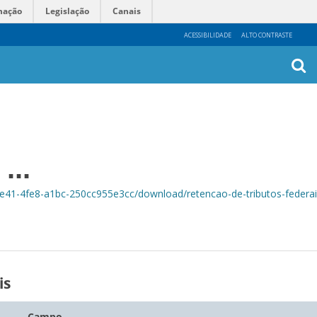
mação
Legislação
Canais
ACESSIBILIDADE
ALTO CONTRASTE
Busca
Avanç
...
41-4fe8-a1bc-250cc955e3cc/download/retencao-de-tributos-federais
is
Campo