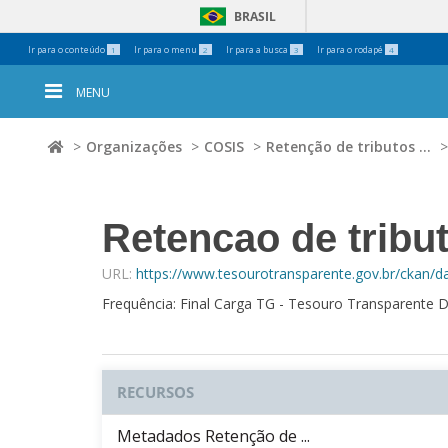
BRASIL
Ferramentas
Ir para o conteúdo
Ir para o menu
Ir para a busca
Ir para o rodapé
1
2
3
4
Pessoais
MENU
Organizações
COSIS
Retenção de tributos ...
Retencao de tributo
URL:
https://www.tesourotransparente.gov.br/ckan/
Frequência: Final Carga TG - Tesouro Transparente D
RECURSOS
Metadados Retenção de ...