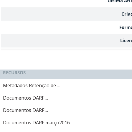
Ultima Atu
Cria
Form
Lice
RECURSOS
Metadados Retenção de ...
Documentos DARF ...
Documentos DARF ...
Documentos DARF março2016