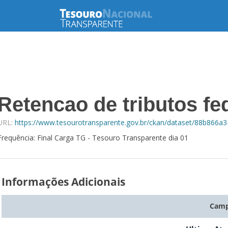
Retencao de tributos fed
URL:
https://www.tesourotransparente.gov.br/ckan/dataset/88b866a
Frequência: Final Carga TG - Tesouro Transparente dia 01
Informações Adicionais
Cam