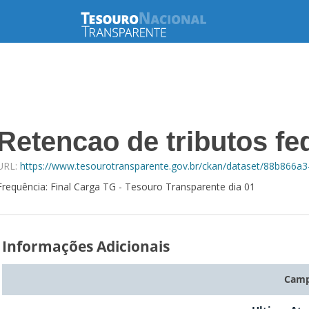
Retencao de tributos fed
URL:
https://www.tesourotransparente.gov.br/ckan/dataset/88b866a
Frequência: Final Carga TG - Tesouro Transparente dia 01
Informações Adicionais
Cam