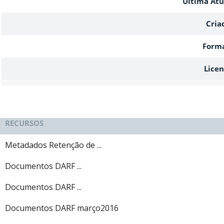
Ultima Atu
Cria
Form
Lice
RECURSOS
Metadados Retenção de ...
Documentos DARF ...
Documentos DARF ...
Documentos DARF março2016