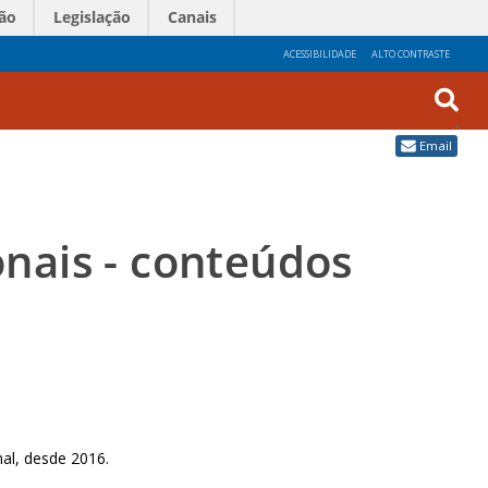
ão
Legislação
Canais
ACESSIBILIDADE
ALTO CONTRASTE
Busc
Email
Avan
nais - conteúdos
al, desde 2016.