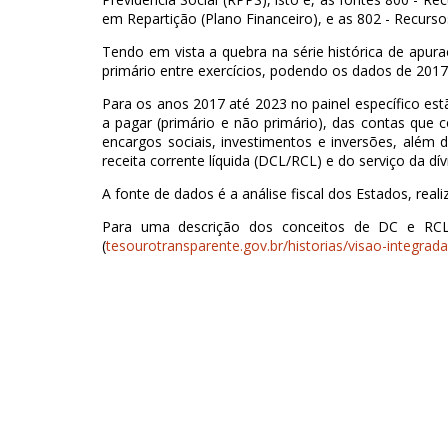
em Repartição (Plano Financeiro), e as 802 - Recurs
Tendo em vista a quebra na série histórica de apur
primário entre exercícios, podendo os dados de 201
Para os anos 2017 até 2023 no painel específico estão
a pagar (primário e não primário), das contas que c
encargos sociais, investimentos e inversões, além 
receita corrente líquida (DCL/RCL) e do serviço da dív
A fonte de dados é a análise fiscal dos Estados, rea
Para uma descrição dos conceitos de DC e RCL, 
(
tesourotransparente.gov.br/historias/visao-integrad