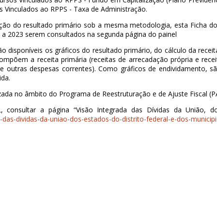
os Vinculados ao RPPS - Taxa de Administração.
ação do resultado primário sob a mesma metodologia, esta Ficha do
7 a 2023 serem consultados na segunda página do painel
 disponíveis os gráficos do resultado primário, do cálculo da receita 
ompõem a receita primária (receitas de arrecadação própria e recei
de outras despesas correntes). Como gráficos de endividamento, são
ida.
lizada no âmbito do Programa de Reestruturação e de Ajuste Fiscal (P
consultar a página “Visão Integrada das Dívidas da União, dos
a-das-dividas-da-uniao-dos-estados-do-distrito-federal-e-dos-municip