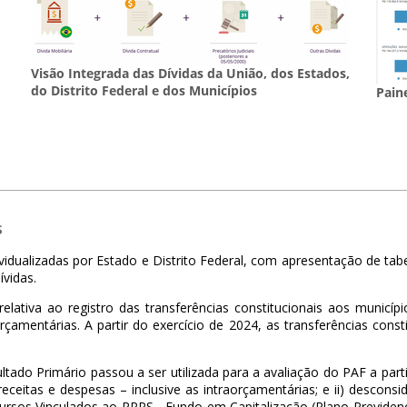
Visão Integrada das Dívidas da União, dos Estados,
do Distrito Federal e dos Municípios
Pain
s
ndividualizadas por Estado e Distrito Federal, com apresentação de t
ívidas.
lativa ao registro das transferências constitucionais aos municí
amentárias. A partir do exercício de 2024, as transferências const
tado Primário passou a ser utilizada para a avaliação do PAF a parti
receitas e despesas – inclusive as intraorçamentárias; e ii) descon
Recursos Vinculados ao RPPS - Fundo em Capitalização (Plano Previden