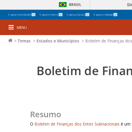
Si
BRASIL
Ferramentas
Ir para o conteúdo
Ir para o menu
Ir para a busca
Ir para o rodapé
1
2
3
4
Pessoais
MENU
>
Temas
>
Estados e Municípios
>
Boletim de Finanças dos
Boletim de Fina
Resumo
O
Boletim de Finanças dos Entes Subnacionais
é um 