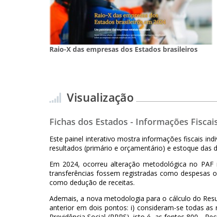
Raio-X das empresas dos Estados brasileiros
Visualização
Fichas dos Estados - Informações Fiscai
Este painel interativo mostra informações fiscais i
resultados (primário e orçamentário) e estoque das d
Em 2024, ocorreu alteração metodológica no PAF re
transferências fossem registradas como despesas orç
como dedução de receitas.
Ademais, a nova metodologia para o cálculo do Resul
anterior em dois pontos: i) consideram-se todas as 
Previdência Social (RPPS), isto é, as fontes 800 - 