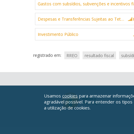
Gast
Despesas e Transferências Sujeitas ao Teto - EC nº 95/2016
Investimento Público
registrado em:
RREO
resultado fiscal
subsíd
Usamos
cookies
para armazenar informações
agradável possível. Para entender os tipos
a utilização de cookies.