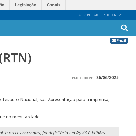
ão
Legislação
Canais
ACESSIBILIDADE
ALTO CONTRASTE
Busc
Email
Avan
 (RTN)
26/06/2025
Publicado em
 Tesouro Nacional, sua Apresentação para a imprensa,
egue no menu ao lado.
 a preços correntes, foi deficitário em R$ 40,6 bilhões