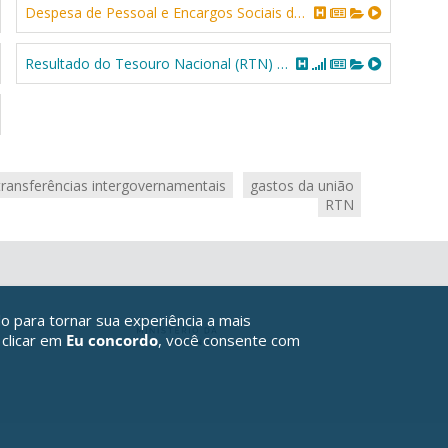
Despesa de Pessoal e Encargos Sociais da União
Resultado do Tesouro Nacional (RTN) - conteúdos relacionados
transferências intergovernamentais
gastos da união
RTN
o para tornar sua experiência a mais
 clicar em
Eu concordo
, você consente com