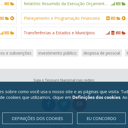
os com subsídios, subvenções e incentivos fiscais
Relatório Resumido da Execução Orçamentária (RREO) - União
Planejamento e Programação Financeira
Transferências a Estados e Municípios
ios e subvenções
investimento público
despesa de pessoal
Siga o Tesouro Nacional nas redes:
 sobre como você usa o nosso site e as páginas que visita. Tud
 de cookies que utilizamos, clique em
Definições dos cookies
. Ao
DEFINIÇÕES DOS COOKIES
EU CONCORDO
Serpro
Solução