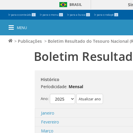
Si
BRASIL
Ferramentas
Ir para o conteúdo
Ir para o menu
Ir para a busca
Ir para o rodapé
1
2
3
4
Pessoais
MENU
>
Publicações
>
Boletim Resultado do Tesouro Nacional (
Boletim Resultad
Histórico
Períodicidade:
Mensal
Ano:
Janeiro
Fevereiro
Março