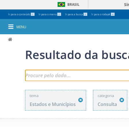
Si
BRASIL
Ferramentas
Ir para o conteúdo
Ir para o menu
Ir para a busca
Ir para o rodapé
1
2
3
4
Pessoais
MENU
Resultado da busc
tema
categoria
Estados e Municípios
Consulta