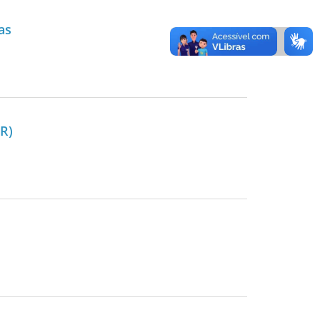
as
LR)