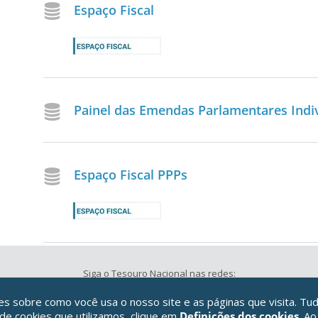
Espaço Fiscal
Painel das Emendas Parlamentares Indi
Espaço Fiscal PPPs
Siga o Tesouro Nacional nas redes:
 sobre como você usa o nosso site e as páginas que visita. Tud
 de cookies que utilizamos, clique em
Definições dos cookies
. Ao