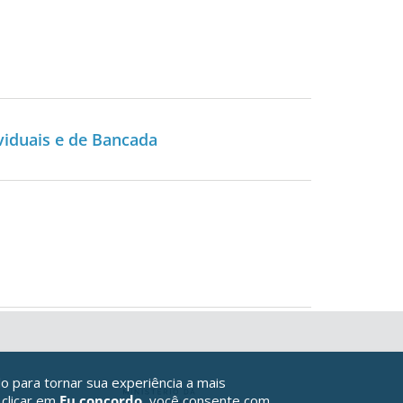
viduais e de Bancada
o para tornar sua experiência a mais
 clicar em
Eu concordo
, você consente com