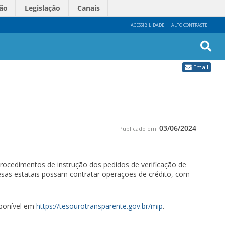
ão
Legislação
Canais
ACESSIBILIDADE
ALTO CONTRASTE
Busc
Email
Avan
03/06/2024
Publicado em
procedimentos de instrução dos pedidos de verificação de
esas estatais possam contratar operações de crédito, com
sponível em
https://tesourotransparente.gov.br/mip
.