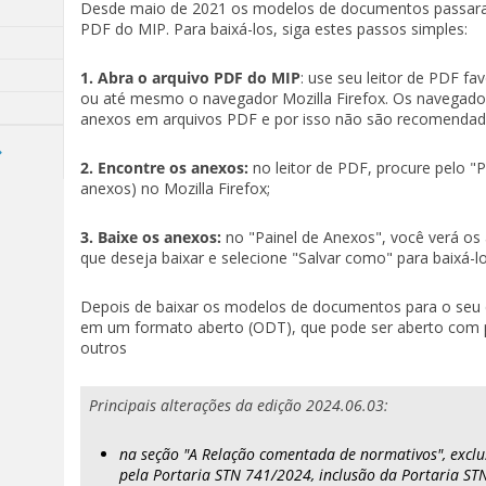
Desde maio de 2021 os modelos de documentos passaram
PDF do MIP. Para baixá-los, siga estes passos simples:
1. Abra o arquivo PDF do MIP
: use seu leitor de PDF f
ou até mesmo o navegador Mozilla Firefox. Os navegad
anexos em arquivos PDF e por isso não são recomendad
2. Encontre os anexos:
no leitor de PDF, procure pelo "P
anexos) no Mozilla Firefox;
3. Baixe os anexos:
no "Painel de Anexos", você verá os 
que deseja baixar e selecione "Salvar como" para baixá-
Depois de baixar os modelos de documentos para o seu co
em um formato aberto (ODT), que pode ser aberto com p
outros
Principais alterações da edição 2024.06.03:
na seção "A Relação comentada de normativos", excl
pela Portaria STN 741/2024, inclusão da Portaria S