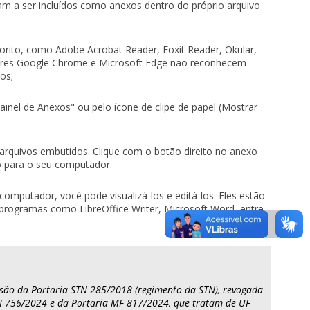
 a ser incluídos como anexos dentro do próprio arquivo
avorito, como Adobe Acrobat Reader, Foxit Reader, Okular,
ores Google Chrome e Microsoft Edge não reconhecem
os;
ainel de Anexos" ou pelo ícone de clipe de papel (Mostrar
arquivos embutidos. Clique com o botão direito no anexo
lo para o seu computador.
mputador, você pode visualizá-los e editá-los. Eles estão
rogramas como LibreOffice Writer, Microsoft Word, entre
usão da Portaria STN 285/2018 (regimento da STN), revogada
TN 756/2024 e da Portaria MF 817/2024, que tratam de UF