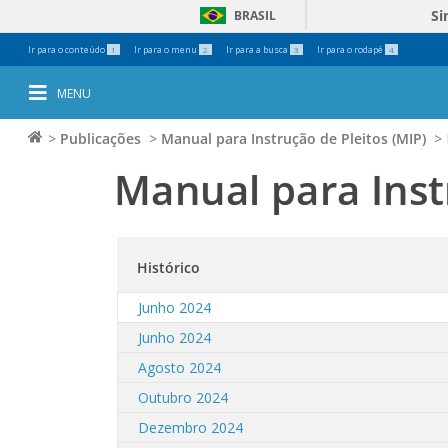
Si
BRASIL
Ferramentas
Ir para o conteúdo
Ir para o menu
Ir para a busca
Ir para o rodapé
1
2
3
4
Pessoais
MENU
>
Publicações
>
Manual para Instrução de Pleitos (MIP)
>
Manual para Inst
Histórico
Junho 2024
Junho 2024
Agosto 2024
Outubro 2024
Dezembro 2024