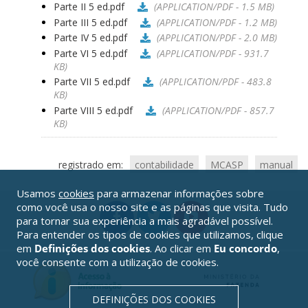
Parte II 5 ed.pdf
(APPLICATION/PDF - 1.5 MB)
Parte III 5 ed.pdf
(APPLICATION/PDF - 1.2 MB)
Parte IV 5 ed.pdf
(APPLICATION/PDF - 2.0 MB)
Parte VI 5 ed.pdf
(APPLICATION/PDF - 931.7
KB)
Parte VII 5 ed.pdf
(APPLICATION/PDF - 483.8
KB)
Parte VIII 5 ed.pdf
(APPLICATION/PDF - 857.7
KB)
registrado em:
contabilidade
MCASP
manual
Usamos
cookies
para armazenar informações sobre
como você usa o nosso site e as páginas que visita. Tudo
para tornar sua experiência a mais agradável possível.
Para entender os tipos de cookies que utilizamos, clique
em
Definições dos cookies
. Ao clicar em
Eu concordo
,
você consente com a utilização de cookies.
DEFINIÇÕES DOS COOKIES