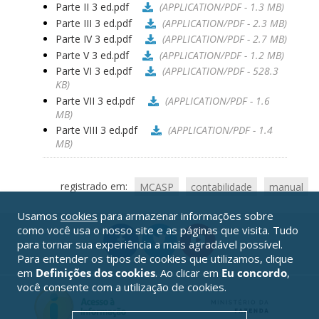
Parte II 3 ed.pdf
(APPLICATION/PDF - 1.3 MB)
Parte III 3 ed.pdf
(APPLICATION/PDF - 2.3 MB)
Parte IV 3 ed.pdf
(APPLICATION/PDF - 2.7 MB)
Parte V 3 ed.pdf
(APPLICATION/PDF - 1.2 MB)
Parte VI 3 ed.pdf
(APPLICATION/PDF - 528.3
KB)
Parte VII 3 ed.pdf
(APPLICATION/PDF - 1.6
MB)
Parte VIII 3 ed.pdf
(APPLICATION/PDF - 1.4
MB)
registrado em:
MCASP
contabilidade
manual
Usamos
cookies
para armazenar informações sobre
como você usa o nosso site e as páginas que visita. Tudo
para tornar sua experiência a mais agradável possível.
Para entender os tipos de cookies que utilizamos, clique
em
Definições dos cookies
. Ao clicar em
Eu concordo
,
você consente com a utilização de cookies.