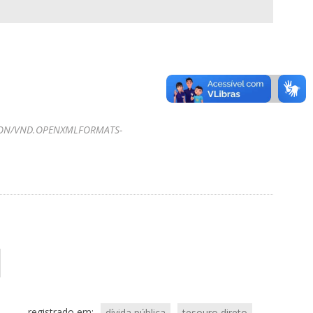
ION/VND.OPENXMLFORMATS-
registrado em:
dívida pública
tesouro direto