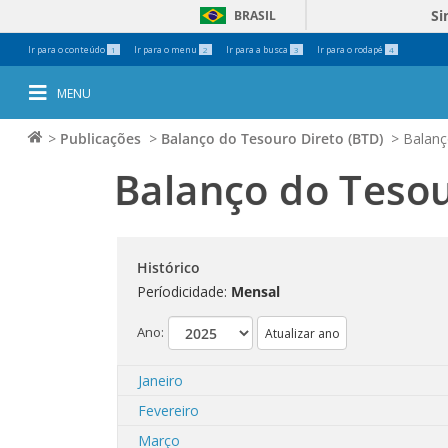
Si
BRASIL
Ferramentas
Ir para o conteúdo
Ir para o menu
Ir para a busca
Ir para o rodapé
1
2
3
4
Pessoais
MENU
>
Publicações
>
Balanço do Tesouro Direto (BTD)
>
Balanç
Balanço do Tesou
Histórico
Períodicidade:
Mensal
Ano:
Janeiro
Fevereiro
Março