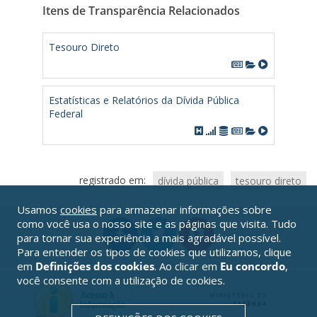
Itens de Transparência Relacionados
Tesouro Direto
Estatísticas e Relatórios da Dívida Pública
Federal
registrado em:
dívida pública
tesouro direto
Usamos
cookies
para armazenar informações sobre
como você usa o nosso site e as páginas que visita. Tudo
para tornar sua experiência a mais agradável possível.
Para entender os tipos de cookies que utilizamos, clique
em
Definições dos cookies
. Ao clicar em
Eu concordo
,
você consente com a utilização de cookies.