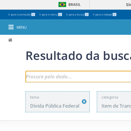
Si
BRASIL
Ferramentas
Ir para o conteúdo
Ir para o menu
Ir para a busca
Ir para o rodapé
1
2
3
4
Pessoais
MENU
Resultado da busc
tema
categoria
Dívida Pública Federal
Item de Tran