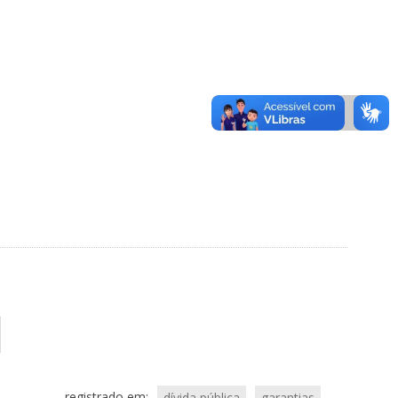
registrado em:
dívida pública
garantias