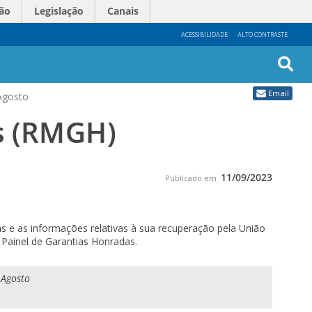
ão
Legislação
Canais
ACESSIBILIDADE
ALTO CONTRASTE
Busc
Email
Agosto
Avan
s (RMGH)
11/09/2023
Publicado em
 e as informações relativas à sua recuperação pela União
Painel de Garantias Honradas.
 Agosto