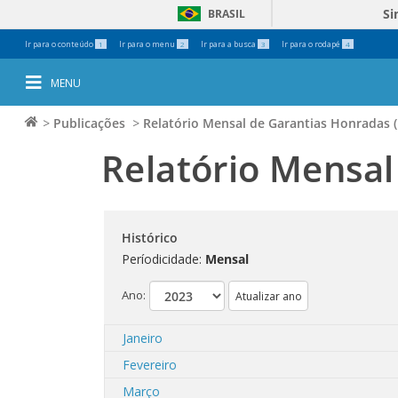
Si
BRASIL
Ferramentas
Ir para o conteúdo
Ir para o menu
Ir para a busca
Ir para o rodapé
1
2
3
4
Pessoais
MENU
>
Publicações
>
Relatório Mensal de Garantias Honradas
Relatório Mensa
Histórico
Períodicidade:
Mensal
Ano:
Janeiro
Fevereiro
Março