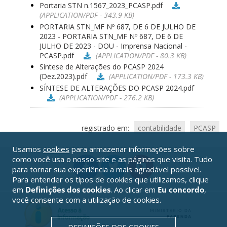
Portaria STN n.1567_2023_PCASP.pdf
(APPLICATION/PDF - 343.9 KB)
PORTARIA STN_MF Nº 687, DE 6 DE JULHO DE
2023 - PORTARIA STN_MF Nº 687, DE 6 DE
JULHO DE 2023 - DOU - Imprensa Nacional -
PCASP.pdf
(APPLICATION/PDF - 80.3 KB)
Síntese de Alterações do PCASP 2024
(Dez.2023).pdf
(APPLICATION/PDF - 173.3 KB)
SÍNTESE DE ALTERAÇÕES DO PCASP 2024.pdf
(APPLICATION/PDF - 276.2 KB)
registrado em:
contabilidade
PCASP
Usamos
cookies
para armazenar informações sobre
como você usa o nosso site e as páginas que visita. Tudo
para tornar sua experiência a mais agradável possível.
Para entender os tipos de cookies que utilizamos, clique
em
Definições dos cookies
. Ao clicar em
Eu concordo
,
você consente com a utilização de cookies.