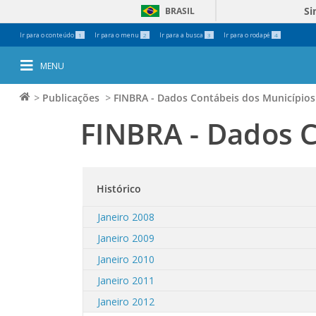
Si
BRASIL
Ferramentas
Ir para o conteúdo
Ir para o menu
Ir para a busca
Ir para o rodapé
1
2
3
4
Pessoais
MENU
>
Publicações
>
FINBRA - Dados Contábeis dos Municípios 
FINBRA - Dados C
Histórico
Janeiro 2008
Janeiro 2009
Janeiro 2010
Janeiro 2011
Janeiro 2012