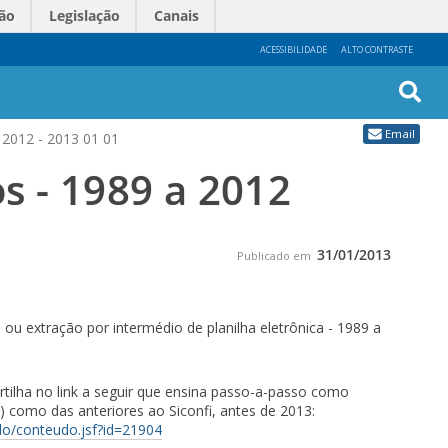
ão
Legislação
Canais
ACESSIBILIDADE
ALTO CONTRASTE
Busc
Email
 2012 - 2013 01 01
Avan
s - 1989 a 2012
31/01/2013
Publicado em
ou extração por intermédio de planilha eletrônica - 1989 a
artilha no link a seguir que ensina passo-a-passo como
e) como das anteriores ao Siconfi, antes de 2013:
udo/conteudo.jsf?id=21904