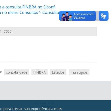
e a consulta FINBRA no Siconfi
ha no menu Consultas > Consultar Finbra > Contas
 - 2012.
m:
contabilidade
FINBRA
Estados
municípios
o para tornar sua experiência a mais