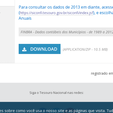
Para consultar os dados de 2013 em diante, acess
(
), e escol
https://siconfi.tesouro.gov.br/siconfi/index.jsf
Anuais
FINBRA - Dados contábeis dos Municípios - de 1989 a 2012
DOWNLOAD
(APPLICATION/ZIP - 10.5 MB)
registrado e
Siga o Tesouro Nacional nas redes:
 sobre como você usa o nosso site e as páginas que visita. Tud