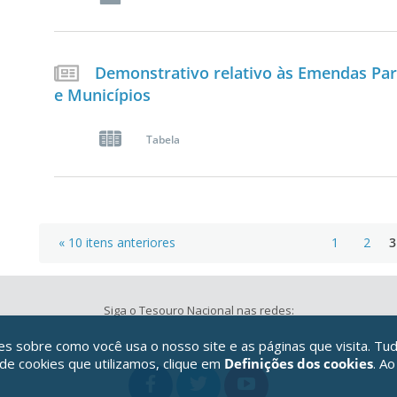
Demonstrativo relativo às Emendas Par
e Municípios
Tabela
« 10 itens anteriores
1
2
3
Siga o Tesouro Nacional nas redes:
 sobre como você usa o nosso site e as páginas que visita. Tud
 de cookies que utilizamos, clique em
Definições dos cookies
. Ao