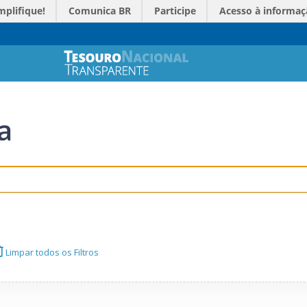
mplifique!
Comunica BR
Participe
Acesso à informaç
a
Limpar todos os Filtros