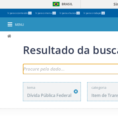
Si
BRASIL
Ferramentas
Ir para o conteúdo
Ir para o menu
Ir para a busca
Ir para o rodapé
1
2
3
4
Pessoais
MENU
Resultado da busc
tema
categoria
Dívida Pública Federal
Item de Tran