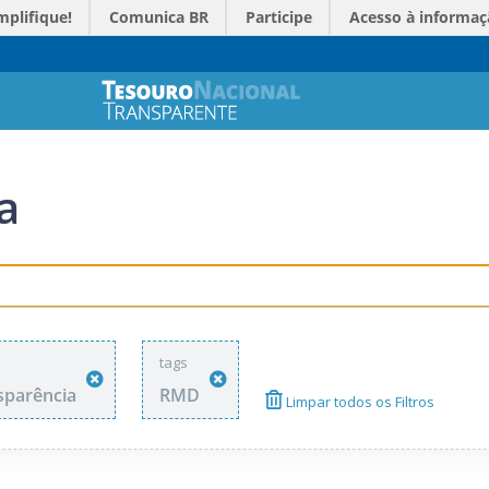
mplifique!
Comunica BR
Participe
Acesso à informaç
a
tags
sparência
RMD
Limpar todos os Filtros