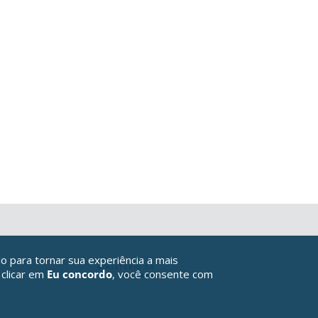
o para tornar sua experiência a mais
 clicar em
Eu concordo
, você consente com