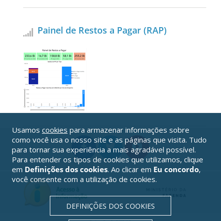
Painel de Restos a Pagar (RAP)
Usamos
cookies
para armazenar informações sobre
como você usa o nosso site e as páginas que visita. Tudo
para tornar sua experiência a mais agradável possível.
Para entender os tipos de cookies que utilizamos, clique
em
Definições dos cookies
. Ao clicar em
Eu concordo
,
você consente com a utilização de cookies.
DEFINIÇÕES DOS COOKIES