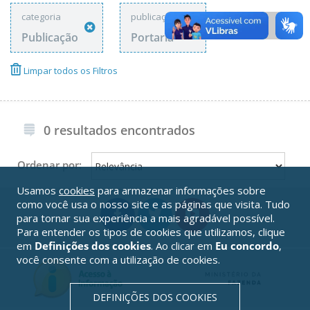
categoria
publicações
Publicação
Portaria
Limpar todos os Filtros
0 resultados encontrados
Ordenar por:
Usamos
cookies
para armazenar informações sobre
como você usa o nosso site e as páginas que visita. Tudo
para tornar sua experiência a mais agradável possível.
Para entender os tipos de cookies que utilizamos, clique
em
Definições dos cookies
. Ao clicar em
Eu concordo
,
você consente com a utilização de cookies.
DEFINIÇÕES DOS COOKIES