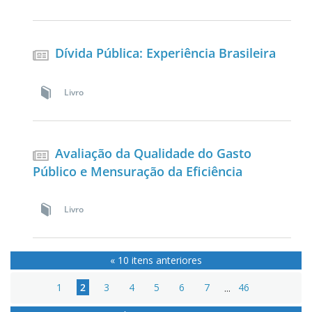
Dívida Pública: Experiência Brasileira
Livro
Avaliação da Qualidade do Gasto
Público e Mensuração da Eficiência
Livro
« 10 itens anteriores
1
2
3
4
5
6
7
...
46