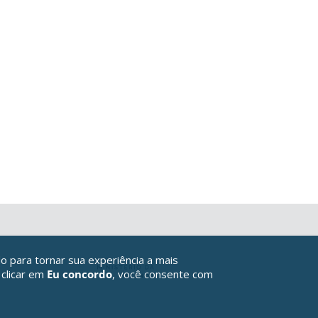
o para tornar sua experiência a mais
 clicar em
Eu concordo
, você consente com