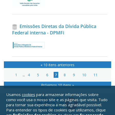
Emissões Diretas da Dívida Pública
Federal interna - DPMFi
« 10 itens anteriores
1
...
4
5
6
7
8
9
10
11
Próximos 10 itens »
Usamos
cookies
para armazenar informações sobre
como você usa o nosso site e as páginas que visita. Tudo
para tornar sua experiência a mais agradável possível.
Para entender os tipos de cookies que utilizamos, clique