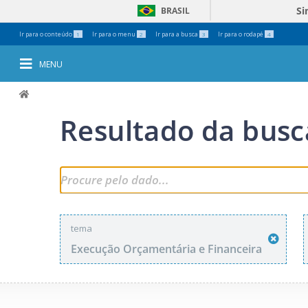
Si
BRASIL
Ferramentas
Ir para o conteúdo
Ir para o menu
Ir para a busca
Ir para o rodapé
1
2
3
4
Pessoais
MENU
Resultado da busc
tema
Execução Orçamentária e Financeira