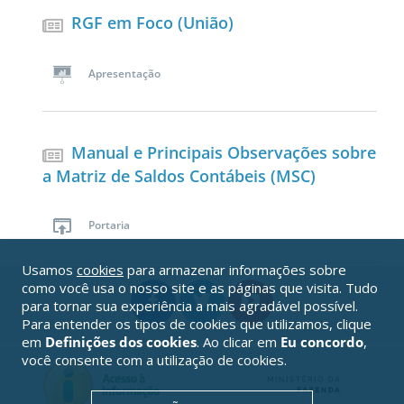
RGF em Foco (União)
Apresentação
Manual e Principais Observações sobre
a Matriz de Saldos Contábeis (MSC)
Portaria
Usamos
cookies
para armazenar informações sobre
como você usa o nosso site e as páginas que visita. Tudo
para tornar sua experiência a mais agradável possível.
Para entender os tipos de cookies que utilizamos, clique
em
Definições dos cookies
. Ao clicar em
Eu concordo
,
você consente com a utilização de cookies.