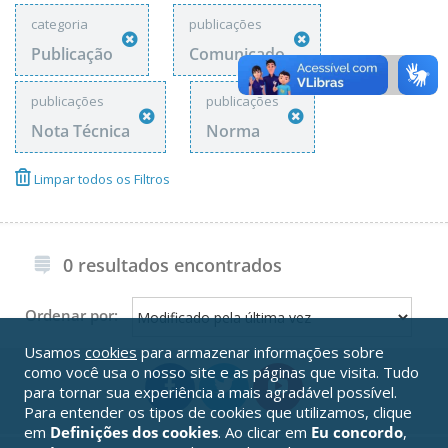
categoria
publicações
Publicação
Comunicado
publicações
publicações
Nota Técnica
Norma
Limpar todos os Filtros
0 resultados encontrados
Ordenar por:
Usamos
cookies
para armazenar informações sobre
como você usa o nosso site e as páginas que visita. Tudo
para tornar sua experiência a mais agradável possível.
Para entender os tipos de cookies que utilizamos, clique
em
Definições dos cookies
. Ao clicar em
Eu concordo
,