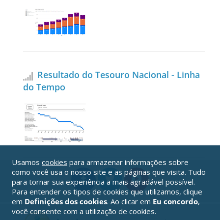
Resultado do Tesouro Nacional - Linha
do Tempo
Usamos
cookies
para armazenar informações sobre
como você usa o nosso site e as páginas que visita. Tudo
para tornar sua experiência a mais agradável possível.
Para entender os tipos de cookies que utilizamos, clique
em
Definições dos cookies
. Ao clicar em
Eu concordo
,
você consente com a utilização de cookies.