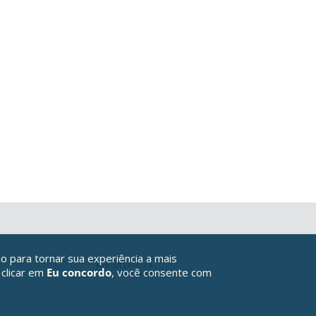
o para tornar sua experiência a mais
 clicar em
Eu concordo
, você consente com