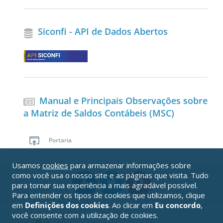
Siconfi - API de Dados Abertos
Manual e Principais Observações sobre
a Matriz de Saldos Contábeis (MSC)
Portaria
Usamos
cookies
para armazenar informações sobre
como você usa o nosso site e as páginas que visita. Tudo
para tornar sua experiência a mais agradável possível.
Para entender os tipos de cookies que utilizamos, clique
em
Definições dos cookies
. Ao clicar em
Eu concordo
,
você consente com a utilização de cookies.