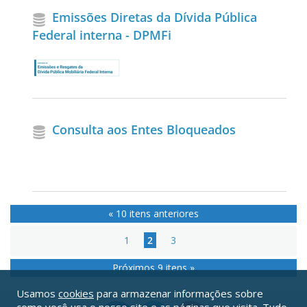
Emissões Diretas da Dívida Pública
Federal interna - DPMFi
Consulta aos Entes Bloqueados
« 10 itens anteriores
1
2
3
Próximos 9 itens »
Usamos
cookies
para armazenar informações sobre