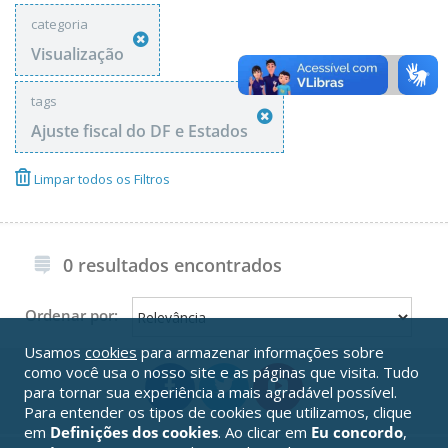
categoria
Visualização
tags
Ajuste fiscal do DF e Estados
Limpar todos os Filtros
0 resultados encontrados
Ordenar por:
Usamos
cookies
para armazenar informações sobre
como você usa o nosso site e as páginas que visita. Tudo
para tornar sua experiência a mais agradável possível.
Para entender os tipos de cookies que utilizamos, clique
em
Definições dos cookies
. Ao clicar em
Eu concordo
,