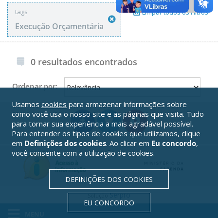
tags
Limpar todos os Filtros
Execução Orçamentária
0 resultados encontrados
Ordenar por:
Usamos
cookies
para armazenar informações sobre
como você usa o nosso site e as páginas que visita. Tudo
para tornar sua experiência a mais agradável possível.
Para entender os tipos de cookies que utilizamos, clique
em
Definições dos cookies
. Ao clicar em
Eu concordo
,
você consente com a utilização de cookies.
DEFINIÇÕES DOS COOKIES
Serpro
Solução
EU CONCORDO
MENU