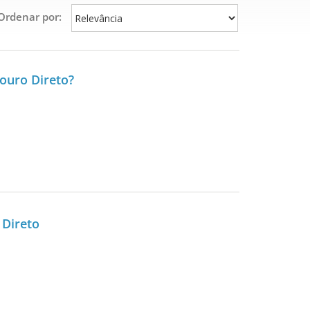
Ordenar por:
souro Direto?
 Direto