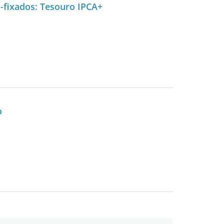
-fixados: Tesouro IPCA+
o