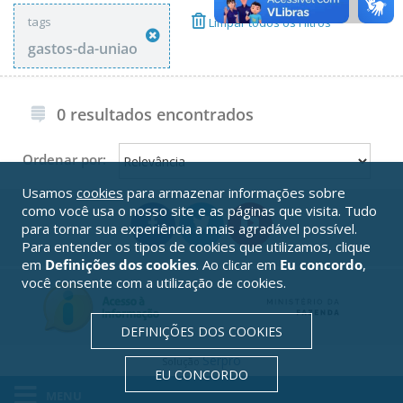
tags
Limpar todos os Filtros
gastos-da-uniao
0 resultados encontrados
Ordenar por:
Usamos
cookies
para armazenar informações sobre
como você usa o nosso site e as páginas que visita. Tudo
para tornar sua experiência a mais agradável possível.
Para entender os tipos de cookies que utilizamos, clique
em
Definições dos cookies
. Ao clicar em
Eu concordo
,
você consente com a utilização de cookies.
DEFINIÇÕES DOS COOKIES
Serpro
Solução
EU CONCORDO
MENU