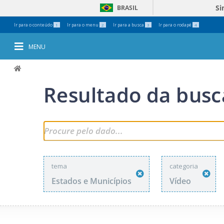
Si
BRASIL
Ferramentas
Ir para o conteúdo
Ir para o menu
Ir para a busca
Ir para o rodapé
1
2
3
4
Pessoais
MENU
Resultado da busc
tema
categoria
Estados e Municípios
Vídeo