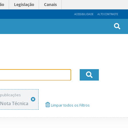
ão
Legislação
Canais
ACESSIBILIDADE
ALTO CONTRASTE
Busc
Avan
publicações
Nota Técnica
Limpar todos os Filtros