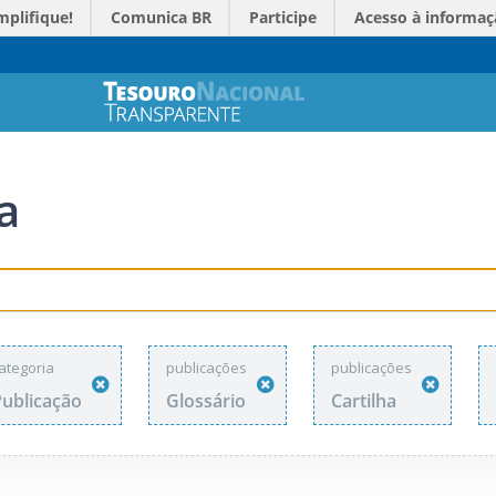
mplifique!
Comunica BR
Participe
Acesso à informaç
a
ategoria
publicações
publicações
Publicação
Glossário
Cartilha