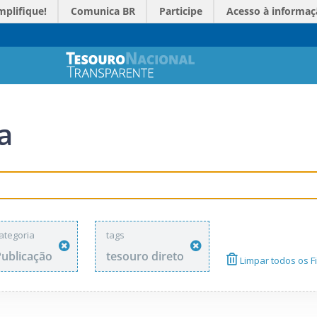
mplifique!
Comunica BR
Participe
Acesso à informaç
a
ategoria
tags
Publicação
tesouro direto
Limpar todos os Fi