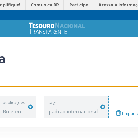
mplifique!
Comunica BR
Participe
Acesso à informaç
a
publicações
tags
Boletim
padrão internacional
Limpar to