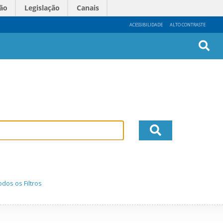
ão
Legislação
Canais
ACESSIBILIDADE
ALTO CONTRASTE
Busc
Avan
dos os Filtros