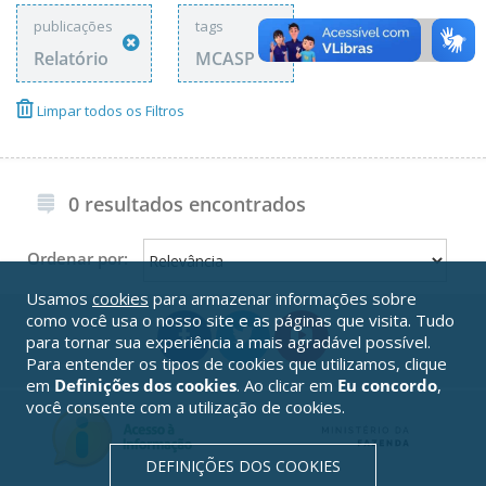
publicações
tags
Relatório
MCASP
Limpar todos os Filtros
0 resultados encontrados
Ordenar por:
Usamos
cookies
para armazenar informações sobre
como você usa o nosso site e as páginas que visita. Tudo
para tornar sua experiência a mais agradável possível.
Para entender os tipos de cookies que utilizamos, clique
em
Definições dos cookies
. Ao clicar em
Eu concordo
,
você consente com a utilização de cookies.
DEFINIÇÕES DOS COOKIES