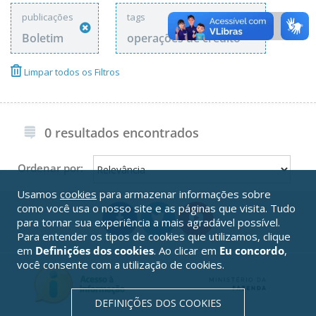
publicações
tags
Boletim
operações de crédito
Limpar todos os Filtros
0 resultados encontrados
Ordenar por:
Usamos
cookies
para armazenar informações sobre
como você usa o nosso site e as páginas que visita. Tudo
para tornar sua experiência a mais agradável possível.
Para entender os tipos de cookies que utilizamos, clique
em
Definições dos cookies
. Ao clicar em
Eu concordo
,
você consente com a utilização de cookies.
DEFINIÇÕES DOS COOKIES