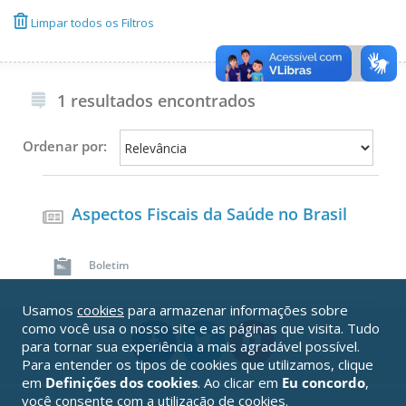
Limpar todos os Filtros
1 resultados encontrados
Ordenar por:
Aspectos Fiscais da Saúde no Brasil
Boletim
Usamos
cookies
para armazenar informações sobre
como você usa o nosso site e as páginas que visita. Tudo
para tornar sua experiência a mais agradável possível.
Para entender os tipos de cookies que utilizamos, clique
em
Definições dos cookies
. Ao clicar em
Eu concordo
,
você consente com a utilização de cookies.