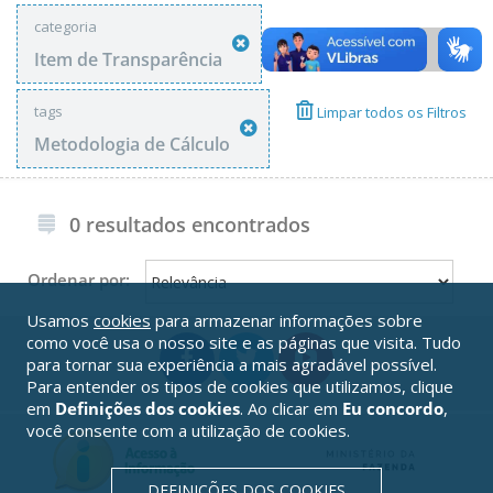
categoria
Item de Transparência
tags
Limpar todos os Filtros
Metodologia de Cálculo
0 resultados encontrados
Ordenar por:
Usamos
cookies
para armazenar informações sobre
como você usa o nosso site e as páginas que visita. Tudo
para tornar sua experiência a mais agradável possível.
Para entender os tipos de cookies que utilizamos, clique
em
Definições dos cookies
. Ao clicar em
Eu concordo
,
você consente com a utilização de cookies.
DEFINIÇÕES DOS COOKIES