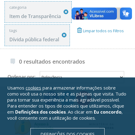
categoria
Item de Transparência
tags
Limpar todos os Filtros
Dívida pública federal
0 resultados encontrados
Ordenar por:
Usamos
cookies
para armazenar informações sobre
como você usa o nosso site e as páginas que visita. Tudo
para tornar sua experiência a mais agradável possível.
Para entender os tipos de cookies que utilizamos, clique
em
Definições dos cookies
. Ao clicar em
Eu concordo
,
você consente com a utilização de cookies.
DEFINIÇÕES DOS COOKIES