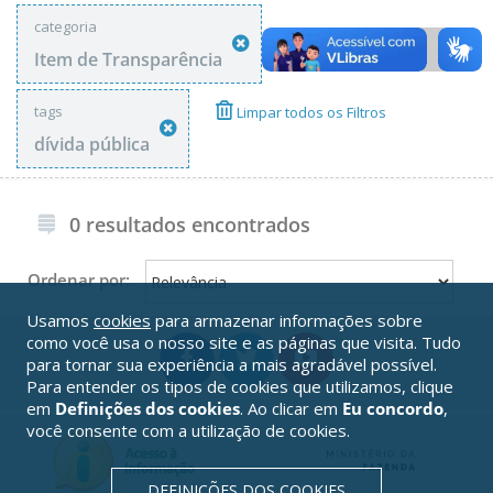
categoria
Item de Transparência
tags
Limpar todos os Filtros
dívida pública
0 resultados encontrados
Ordenar por:
Usamos
cookies
para armazenar informações sobre
como você usa o nosso site e as páginas que visita. Tudo
para tornar sua experiência a mais agradável possível.
Para entender os tipos de cookies que utilizamos, clique
em
Definições dos cookies
. Ao clicar em
Eu concordo
,
você consente com a utilização de cookies.
DEFINIÇÕES DOS COOKIES