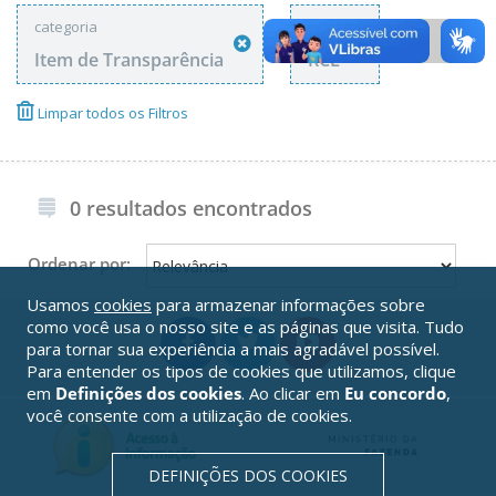
categoria
tags
Item de Transparência
RCL
Limpar todos os Filtros
0 resultados encontrados
Ordenar por:
Usamos
cookies
para armazenar informações sobre
como você usa o nosso site e as páginas que visita. Tudo
para tornar sua experiência a mais agradável possível.
Para entender os tipos de cookies que utilizamos, clique
em
Definições dos cookies
. Ao clicar em
Eu concordo
,
você consente com a utilização de cookies.
DEFINIÇÕES DOS COOKIES