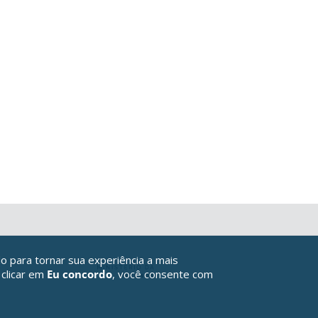
o para tornar sua experiência a mais
 clicar em
Eu concordo
, você consente com