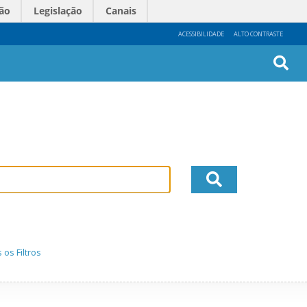
ão
Legislação
Canais
ACESSIBILIDADE
ALTO CONTRASTE
Busc
Avan
os Filtros