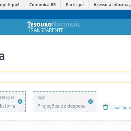
mplifique!
Comunica BR
Participe
Acesso à informaç
a
ategoria
tags
istória
Projeções de despesa
Limpar todos 