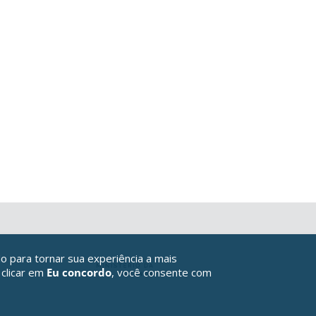
o para tornar sua experiência a mais
 clicar em
Eu concordo
, você consente com