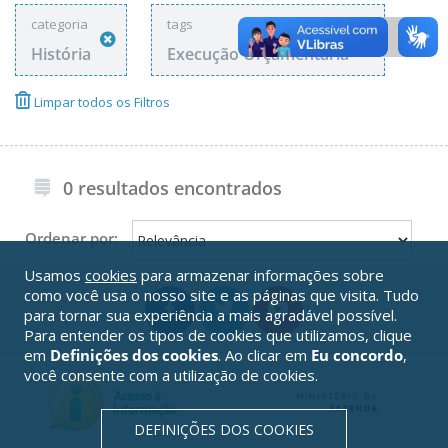
categoria
tags
História
Execução Orçamentária
Limpar todos os Filtros
0 resultados encontrados
Ordenar por:
Usamos
cookies
para armazenar informações sobre
como você usa o nosso site e as páginas que visita. Tudo
para tornar sua experiência a mais agradável possível.
Para entender os tipos de cookies que utilizamos, clique
em
Definições dos cookies
. Ao clicar em
Eu concordo
,
você consente com a utilização de cookies.
DEFINIÇÕES DOS COOKIES