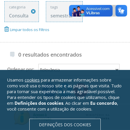
categoria
tags
Consulta
semestral
Limpar todos os Filtros
0 resultados encontrados
Ordenar por:
Usamos
cookies
para armazenar informações sobre
como você usa o nosso site e as páginas que visita. Tudo
para tornar sua experiência a mais agradável possível.
Para entender os tipos de cookies que utilizamos, clique
em
Definições dos cookies
. Ao clicar em
Eu concordo
,
você consente com a utilização de cookies.
DEFINIÇÕES DOS COOKIES