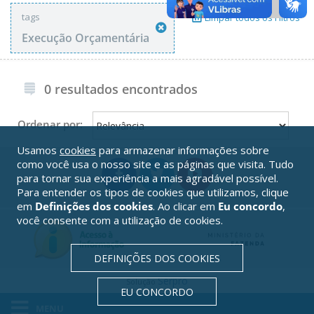
tags
Limpar todos os Filtros
Execução Orçamentária
0 resultados encontrados
Ordenar por:
Usamos
cookies
para armazenar informações sobre
como você usa o nosso site e as páginas que visita. Tudo
para tornar sua experiência a mais agradável possível.
Para entender os tipos de cookies que utilizamos, clique
em
Definições dos cookies
. Ao clicar em
Eu concordo
,
você consente com a utilização de cookies.
DEFINIÇÕES DOS COOKIES
Serpro
Solução
EU CONCORDO
MENU